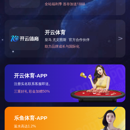
上一篇：
MB直曲梁四面木工刨床
下一篇：
MFX200双轴木屋卧式铣槽机
关于中大
新闻资讯