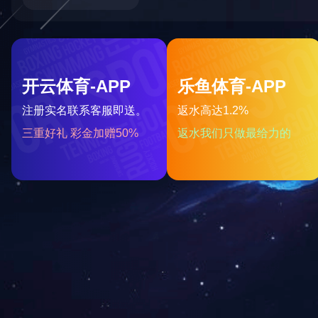
上一篇：
MF2725万能刃磨机